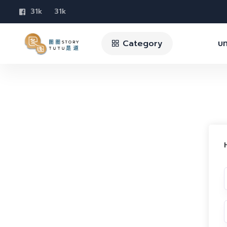
31k
31k
Category
บท