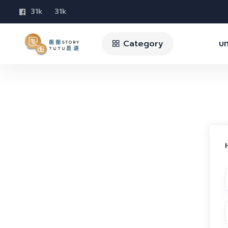
31k
31k
Category
บท