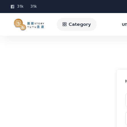
31k
31k
Category
บท