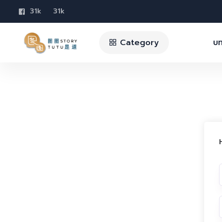
31k
31k
Category
บท