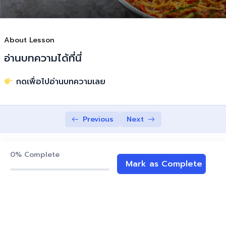
บทความที่ 3
0/4
About Lesson
บทความที่ 4
0/4
อ่านบทความได้ที่นี่
บทความที่ 5
0/4
กดเพื่อไปอ่านบทความเลย
บทความที่ 6
0/4
บทความที่ 7
0/4
Previous
Next
บทความที่ 8
0/4
0%
Complete
Mark as Complete
บทความที่ 9
0/4
บทความที่ 10
0/4