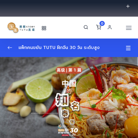
0
แพ็กคนขยัน TUTU ฝึกจีน 30 วัน ระดับสูง
ไฟล์ PDF
0/1
บทความที่ 1
0/3
บทความ
00:00
ไวยากรณ์ที่ควรรู้
00:00
แบบฝึกหัด
บทความที่ 2
0/4