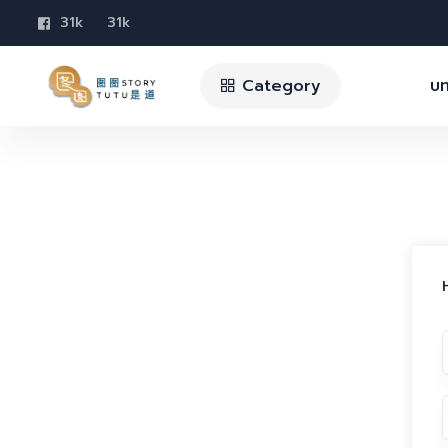
31k
31k
Category
บท