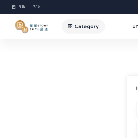
31k
31k
Category
บท